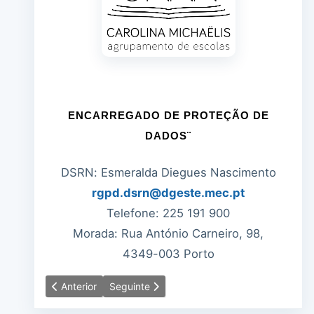
ENCARREGADO DE PROTEÇÃO DE
DADOS¨
DSRN: Esmeralda Diegues Nascimento
rgpd.dsrn@dgeste.mec.pt
Telefone: 225 191 900
Morada: Rua António Carneiro, 98,
4349-003 Porto
Artigo anterior: Abertura de Procedimentos de Seleção 
Artigo seguinte: Informação -Suspensão das 
Anterior
Seguinte