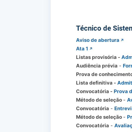
Técnico de Siste
Aviso de abertura
Ata 1
Listas provisória -
Admi
Audiência prévia
-
For
Prova de conheciment
Lista definitiva -
Admit
Convocatória -
Prova 
Método de seleção
-
A
Convocatória
-
Entrev
Método de seleção
-
P
Convocatória
-
Avalia