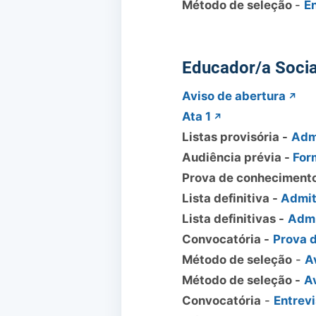
Método de seleção
-
E
Educador/a Socia
Aviso de abertura
Ata 1
Listas provisória -
Adm
Audiência prévia -
For
Prova de conheciment
Lista definitiva -
Admit
Lista definitivas -
Admi
Convocatória -
Prova 
Método de seleção
-
A
Método de seleção -
Av
Convocatória
-
Entrev