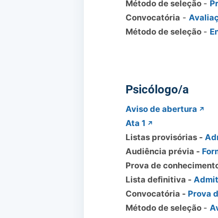
Método de seleção
-
P
Convocatória
-
Avalia
Método de seleção
-
E
Psicólogo/a
Aviso de abertura
Ata 1
Listas provisórias -
Adm
Audiência prévia -
For
Prova de conheciment
Lista definitiva -
Admit
Convocatória -
Prova 
Método de seleção
-
A